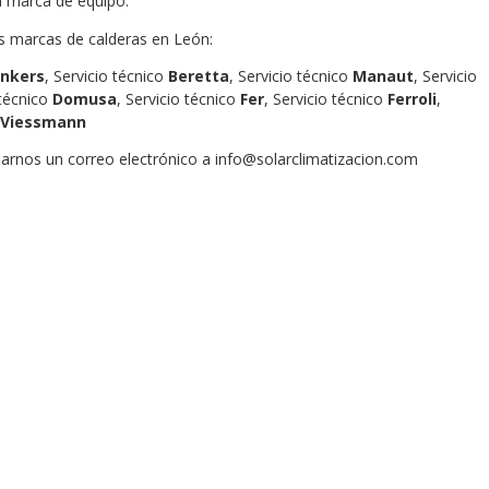
da marca de equipo.
es marcas de calderas en León:
unkers
, Servicio técnico
Beretta
, Servicio técnico
Manaut
, Servicio
 técnico
Domusa
, Servicio técnico
Fer
, Servicio técnico
Ferroli
,
Viessmann
iarnos un correo electrónico a info@solarclimatizacion.com