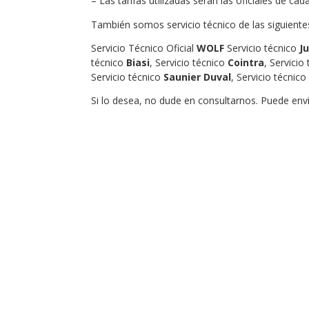
– Las tarifas utilizadas serán las oficiales de ca
También somos servicio técnico de las siguient
Servicio Técnico Oficial
WOLF
Servicio técnico
J
técnico
Biasi
, Servicio técnico
Cointra
, Servicio
Servicio técnico
Saunier Duval
, Servicio técnico
Si lo desea, no dude en consultarnos. Puede env